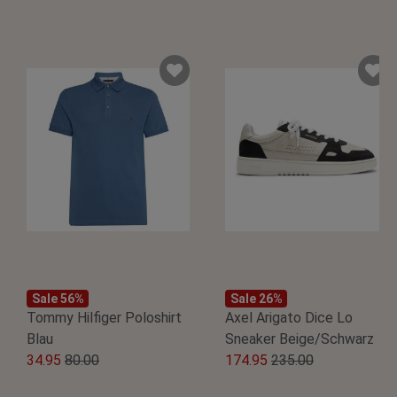
Sale 56%
Sale 26%
Tommy Hilfiger Poloshirt
Axel Arigato Dice Lo
Blau
Sneaker Beige/Schwarz
H
O
H
O
34.95
80.00
174.95
235.00
u
o
u
o