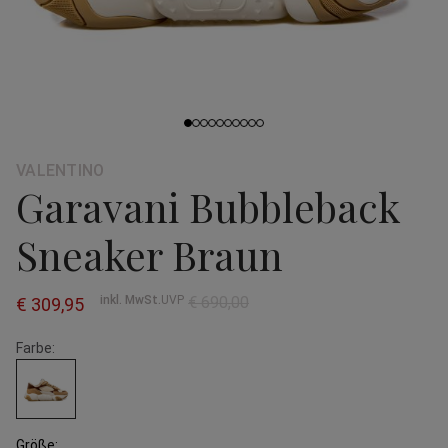
VALENTINO
Garavani Bubbleback
Sneaker Braun
inkl. MwSt.
UVP
€
690,00
€
309,95
Farbe:
Größe: